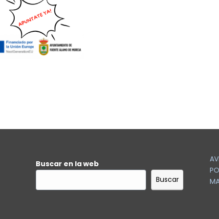
AV
Buscar en la web
PO
Buscar
MA