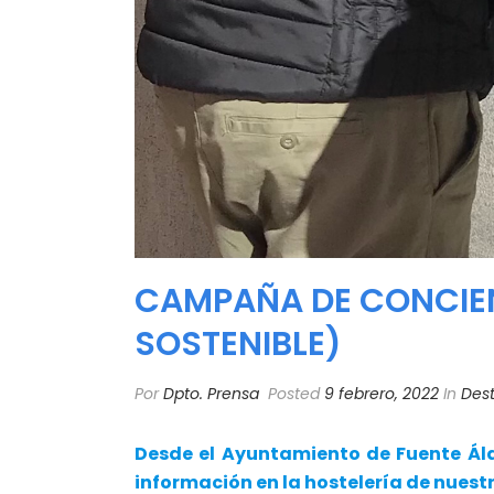
CAMPAÑA DE CONCIENC
SOSTENIBLE)
Por
Dpto. Prensa
Posted
9 febrero, 2022
In
Dest
Desde el Ayuntamiento de Fuente Ál
información en la hostelería de nuest