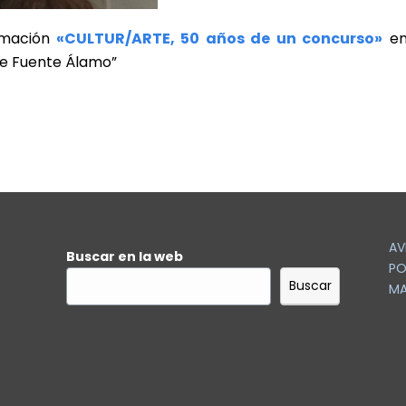
amación
«CULTUR/ARTE, 50 años de un concurso»
en
 de Fuente Álamo”
AV
Buscar en la web
PO
Buscar
MA