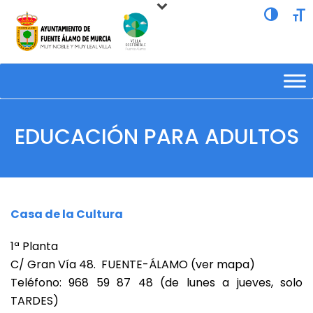
Alternar a
Alte
EDUCACIÓN PARA ADULTOS
Casa de la Cultura
1ª Planta
C/ Gran Vía 48. FUENTE-ÁLAMO (ver mapa)
Teléfono: 968 59 87 48 (de lunes a jueves, solo
TARDES)