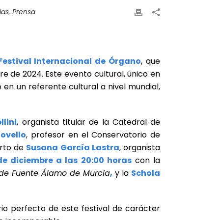
ias
,
Prensa
 Festival Internacional de Órgano
, que
e de 2024. Este evento cultural, único en
en un referente cultural a nivel mundial,
llini
, organista titular de la Catedral de
ovello
, profesor en el Conservatorio de
erto de
Susana García Lastra
, organista
de diciembre a las 20:00 horas
con la
no de Fuente Álamo de Murcia
,
y la
Schola
rio perfecto de este festival de carácter