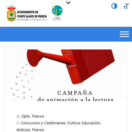
Alternar a
Alte
By
Dpto. Prensa
In
Concursos y Certámenes
,
Cultura
,
Educación
,
Noticias
,
Prensa