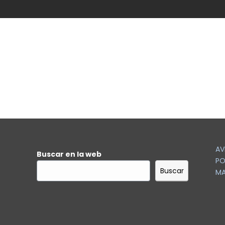
AV
Buscar en la web
PO
Buscar
MA