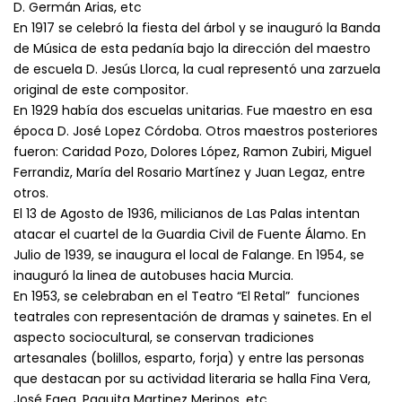
D. Germán Arias, etc
En 1917 se celebró la fiesta del árbol y se inauguró la Banda
de Música de esta pedanía bajo la dirección del maestro
de escuela D. Jesús Llorca, la cual representó una zarzuela
original de este compositor.
En 1929 había dos escuelas unitarias. Fue maestro en esa
época D. José Lopez Córdoba. Otros maestros posteriores
fueron: Caridad Pozo, Dolores López, Ramon Zubiri, Miguel
Ferrandiz, María del Rosario Martínez y Juan Legaz, entre
otros.
El 13 de Agosto de 1936, milicianos de Las Palas intentan
atacar el cuartel de la Guardia Civil de Fuente Álamo. En
Julio de 1939, se inaugura el local de Falange. En 1954, se
inauguró la linea de autobuses hacia Murcia.
En 1953, se celebraban en el Teatro “El Retal” funciones
teatrales con representación de dramas y sainetes. En el
aspecto sociocultural, se conservan tradiciones
artesanales (bolillos, esparto, forja) y entre las personas
que destacan por su actividad literaria se halla Fina Vera,
José Egea, Paquita Martinez Merinos, etc.