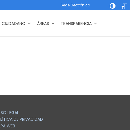
Sede Electrónica
Alternar a
Alte
L CIUDADANO
ÁREAS
TRANSPARENCIA
ISO LEGAL
LÍTICA DE PRIVACIDAD
PA WEB