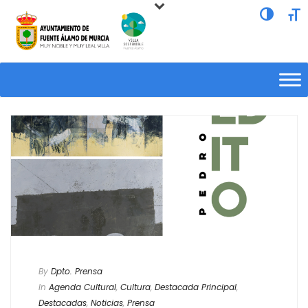
Alternar a
Alte
By
Dpto. Prensa
In
Agenda Cultural
,
Cultura
,
Destacada Principal
,
Destacadas
,
Noticias
,
Prensa